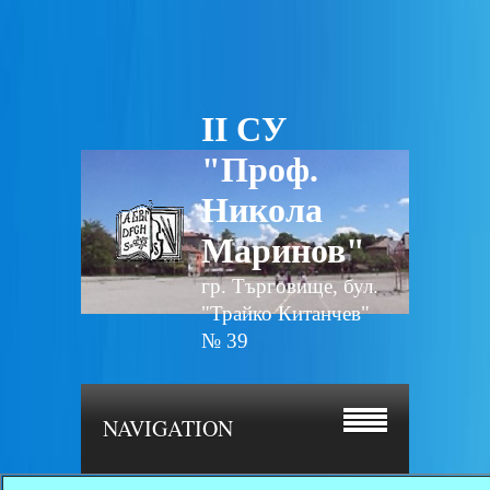
II СУ
"Проф.
Никола
Маринов"
гр. Търговище, бул.
"Трайко Китанчев"
№ 39
NAVIGATION