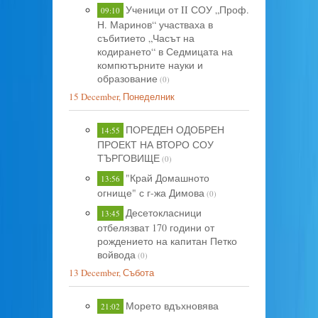
Ученици от II СОУ „Проф.
09:10
Н. Маринов“ участваха в
събитието „Часът на
кодирането“ в Седмицата на
компютърните науки и
образование
(0)
15 December, Понеделник
ПОРЕДЕН ОДОБРЕН
14:55
ПРОЕКТ НА ВТОРО СОУ
ТЪРГОВИЩЕ
(0)
"Край Домашното
13:56
огнище" с г-жа Димова
(0)
Десетокласници
13:45
отбелязват 170 години от
рождението на капитан Петко
войвода
(0)
13 December, Събота
Морето вдъхновява
21:02