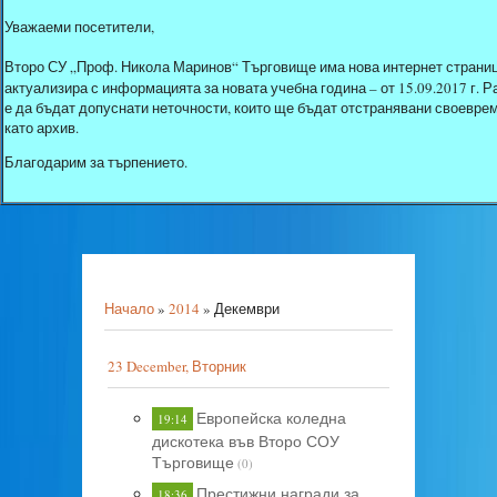
Уважаеми посетители,
Второ СУ „Проф. Никола Маринов“ Търговище има нова интернет страниц
актуализира с информацията за новата учебна година – от 15.09.2017 г.
е да бъдат допуснати неточности, които ще бъдат отстранявани своеврем
като архив.
Благодарим за търпението.
Начало
»
2014
»
Декември
23 December, Вторник
Европейска коледна
19:14
дискотека във Второ СОУ
Търговище
(0)
Престижни награди за
18:36