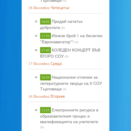
Търговище
(0)
18 December, Четвъртък
Предай нататък
18:02
добротата
(0)
Излезе брой 1 на бюлетин
17:53
"Евронавигатор"!
(0)
КОЛЕДЕН КОНЦЕРТ ВЪВ
17:40
ВТОРО СОУ
(0)
17 December, Сряда
Национални отличия за
10:59
литературните творци на ІІ СОУ
Търговище
(0)
16 December, Вторник
Електронните ресурси в
12:25
образователния процес и
квалификацията на учителите
(0)