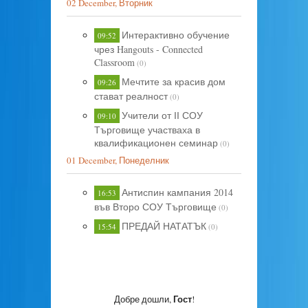
02 December, Вторник
Интерактивно обучение
09:52
чрез Hangouts - Connected
Classroom
(0)
Мечтите за красив дом
09:26
стават реалност
(0)
Учители от ІІ СОУ
09:10
Търговище участваха в
квалификационен семинар
(0)
01 December, Понеделник
Антиспин кампания 2014
16:53
във Второ СОУ Търговище
(0)
ПРЕДАЙ НАТАТЪК
15:54
(0)
Гост
Добре дошли
,
!