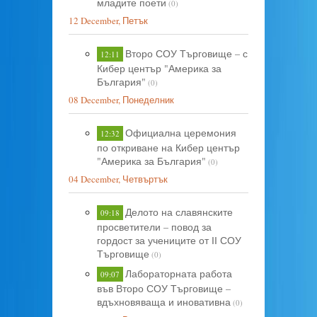
младите поети
(0)
12 December, Петък
Второ СОУ Търговище – с
12:11
Кибер център "Америка за
България"
(0)
08 December, Понеделник
Официална церемония
12:32
по откриване на Кибер център
"Америка за България"
(0)
04 December, Четвъртък
Делото на славянските
09:18
просветители – повод за
гордост за учениците от ІІ СОУ
Търговище
(0)
Лабораторната работа
09:07
във Второ СОУ Търговище –
вдъхновяваща и иновативна
(0)