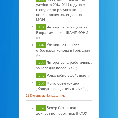
учебната 2014-2015 година от
конкурси за рисунка по
националния календар на
МОН.
(0)
Четвъртокласниците на
18:18
Втора гимназия- ШАМПИОНИ!
(0)
Ученици от 11 клас
16:02
отбелязват Коледа в Германия
(0)
Литературна работилница
15:50
за коледни послания
(0)
Родолюбие в действие
15:42
(0)
Фолклорен концерт
15:30
„Коледа през детските очи“
(0)
22 December, Понеделник
Вечер без тютюн –
17:37
дейност по проект във ІІ СОУ