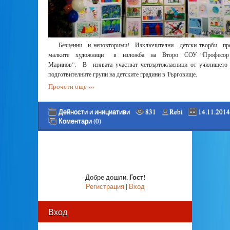
Безценни и неповторими! Изключителни детски творби п
малките художници в изложба на Второ СОУ “Професо
Маринов”. В изявата участват четвъртокласници от училището 
подготвителните групи на детските градини в Търговище.
Прочети още ›››
Дейности и инициативи
831
Rebi
14.11.2014
Коментари (0)
Гост
Добре дошли
,
!
Регистрация
|
Вход
Вход