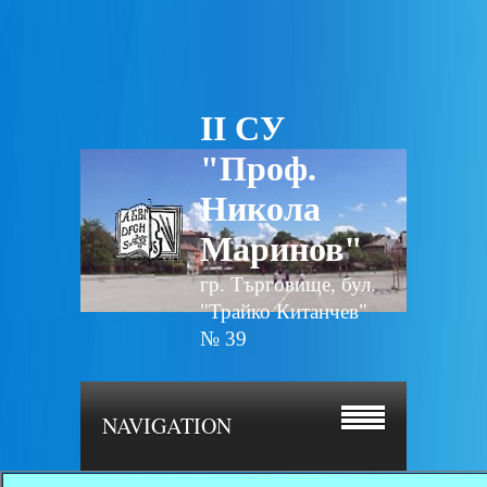
II СУ
"Проф.
Никола
Маринов"
гр. Търговище, бул.
"Трайко Китанчев"
№ 39
NAVIGATION