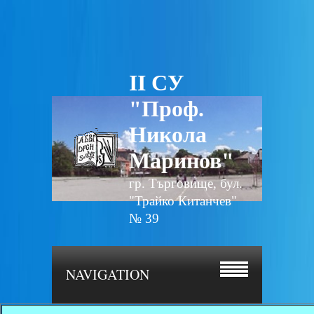
II СУ
"Проф.
Никола
Маринов"
гр. Търговище, бул.
"Трайко Китанчев"
№ 39
NAVIGATION