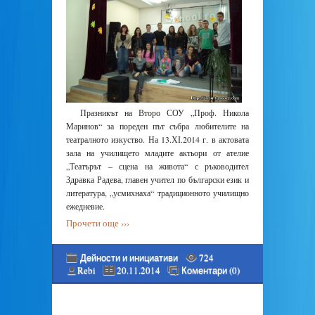
Празникът на Второ СОУ „Проф. Никола
Маринов“ за пореден път събра любителите на
театралното изкуство. На 13.ХІ.2014 г. в актовата
зала на училището младите актьори от ателие
„Театърът – сцена на живота“ с ръководител
Здравка Радева, главен учител по български език и
литература, „усмихнаха“ традиционното училищно
ежедневие.
Прочети още ›››
Дейности и инициативи
724
Rebi
20.11.2014
Коментари (0)