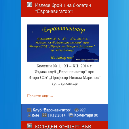
Излезе брой 1 на бюлетин
"Евронавигатор"!
Бюлетин № 1, ХІ – ХІІ, 2014 г.
Издава клуб „Евронавигатор“ при
Второ СОУ „Професор Никола Маринов“
гр. Търговище
Прочети още ›››
Клуб "Евронавигатор"
927
Rebi
18.12.2014
Коментари (0)
КОЛЕДЕН КОНЦЕРТ ВЪВ