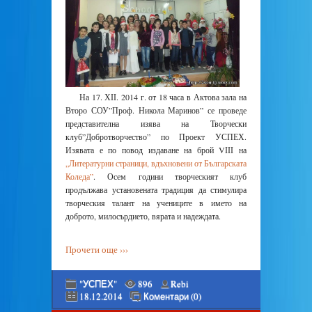
На 17. ХІІ. 2014 г. от 18 часа в Актова зала на
Второ СОУ”Проф. Никола Маринов” се проведе
представителна изява на Творчески
клуб”Добротворчество” по Проект УСПЕХ.
Изявата е по повод издаване на брой VІІІ на
„Литературни страници, вдъхновени от Българската
Коледа”
. Осем години творческият клуб
продължава установената традиция да стимулира
творческия талант на учениците в името на
доброто, милосърдието, вярата и надеждата.
Прочети още ›››
"УСПЕХ"
896
Rebi
18.12.2014
Коментари (0)