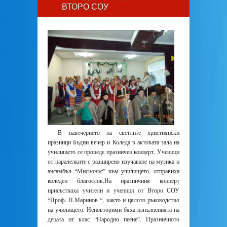
ВТОРО СОУ
В навечерието на светлите християнски
празници Бъдни вечер и Коледа в актовата зала на
училището се проведе празничен концерт. Ученици
от паралелките с разширено изучаване на музика и
ансамбъл “Мисионис” към училището, отправиха
коледен благослов.На празничния концерт
присъстваха учители и ученици от Второ СОУ
“Проф. Н.Маринов “, както и цялото ръководство
на училището. Неповторими бяха изпълненията на
децата от клас “Народно пеене”. Празничното