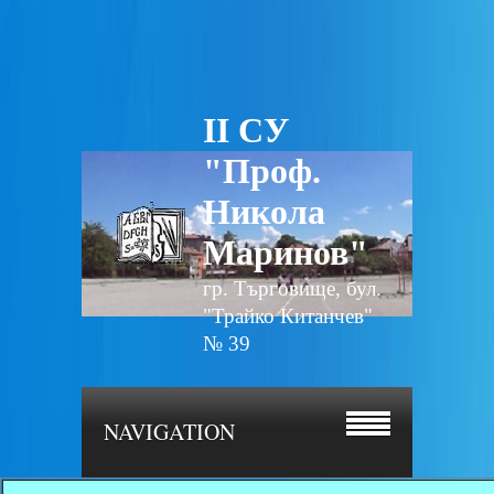
II СУ
"Проф.
Никола
Маринов"
гр. Търговище, бул.
"Трайко Китанчев"
№ 39
NAVIGATION