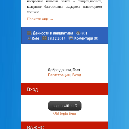
настроение изпълни залата – танците,песните,
коледните благословии създадоха неповторимо
усещане.
Прочети още ›››
Дейности и инициативи
801
Rebi
18.12.2014
Коментари (0)
Гост
Добре дошли
,
!
Регистрация
|
Вход
Вход
Log in with uID
Old login form
ВАЖНО