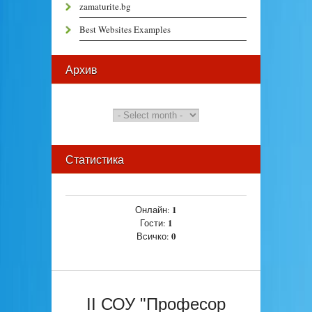
zamaturite.bg
Best Websites Examples
Архив
Статистика
1
Онлайн:
1
Гости:
0
Всичко:
II СОУ "Професор