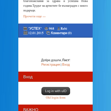
благопожелания за здрава и успешна Нова
година.Трудът на артистите бе възнаграден с много
подаръци.
Прочети още ›››
"УСПЕХ"
968
Rebi
12.01.2015
Коментари (0)
Гост
Добре дошли
,
!
Регистрация
|
Вход
Вход
Log in with uID
Old login form
ВАЖНО