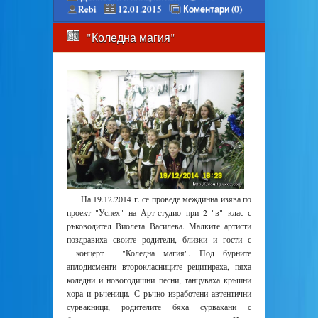
Rebi
12.01.2015
Коментари (0)
"Коледна магия"
На 19.12.2014 г. се проведе междинна изява по
проект "Успех" на Арт-студио при 2 "в" клас с
ръководител Виолета Василева. Малките артисти
поздравиха своите родители, близки и гости с
концерт "Коледна магия". Под бурните
аплодисменти второкласниците рецитираха, пяха
коледни и новогодишни песни, танцуваха кръшни
хора и ръченици. С ръчно изработени автентични
сурвакници, родителите бяха сурвакани с