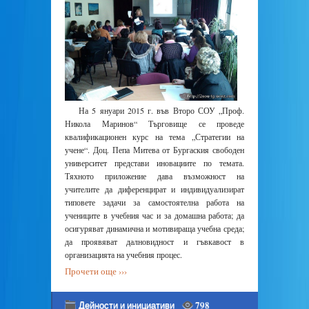
На 5 януари 2015 г. във Второ СОУ „Проф.
Никола Маринов“ Търговище се проведе
квалификационен курс на тема „Стратегии на
учене“. Доц. Пепа Митева от Бургаския свободен
университет представи иновациите по темата.
Тяхното приложение дава възможност на
учителите да диференцират и индивидуализират
типовете задачи за самостоятелна работа на
учениците в учебния час и за домашна работа; да
осигуряват динамична и мотивираща учебна среда;
да проявяват далновидност и гъвкавост в
организацията на учебния процес.
Прочети още ›››
Дейности и инициативи
798