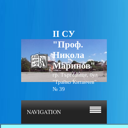
II СУ
"Проф.
Никола
Маринов"
гр. Търговище, бул.
"Трайко Китанчев"
№ 39
NAVIGATION