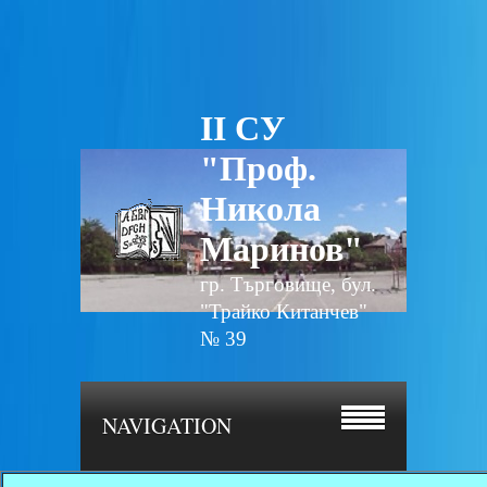
II СУ
"Проф.
Никола
Маринов"
гр. Търговище, бул.
"Трайко Китанчев"
№ 39
NAVIGATION