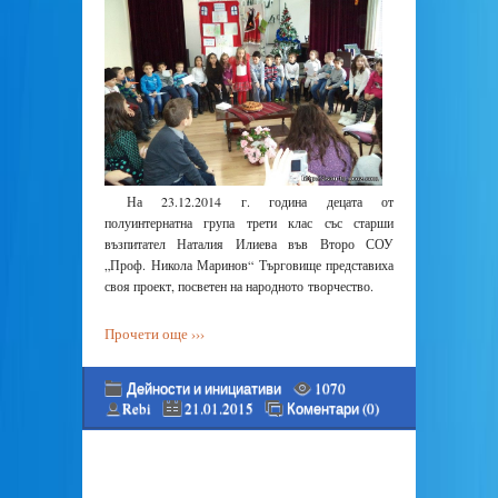
На 23.12.2014 г. година децата от
полуинтернатна група трети клас със старши
възпитател Наталия Илиева във Второ СОУ
„Проф. Никола Маринов“ Търговище представиха
своя проект, посветен на народното творчество.
Прочети още ›››
Дейности и инициативи
1070
Rebi
21.01.2015
Коментари (0)