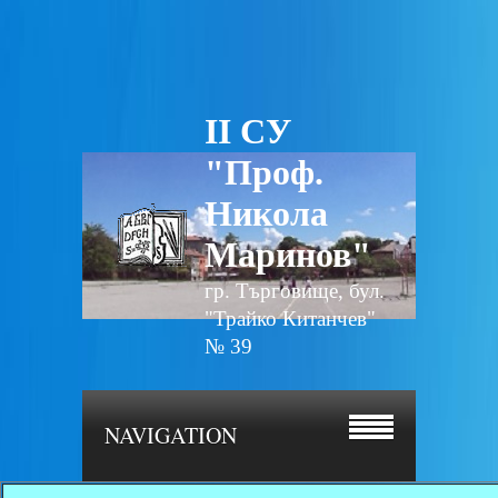
II СУ
"Проф.
Никола
Маринов"
гр. Търговище, бул.
"Трайко Китанчев"
№ 39
NAVIGATION