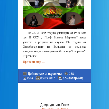
На 27.02. 2015 година учениците от ІV б клас
при ІІ СОУ „ Проф. Никола Маринов” взеха
участие в рецитал по случай 137 години от
Освобождението на България от османско
владичество, организиран от Читалище”Напредък”,
Търговище.
Прочети още ›››
Дейности и инициативи
988
Rebi
03.03.2015
Коментари (0)
Гост
Добре дошли
,
!