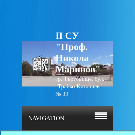
II СУ
"Проф.
Никола
Маринов"
гр. Търговище, бул.
"Трайко Китанчев"
№ 39
NAVIGATION