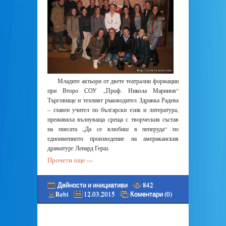
Младите актьори от двете театрални формации
при Второ СОУ „Проф. Никола Маринов“
Търговище и техният ръководител Здравка Радева
– главен учител по български език и литература,
преживяха вълнуваща среща с творческия състав
на пиесата „Да се влюбиш в пеперуда“ по
едноименното произведение на американския
драматург Ленард Герш.
Прочети още ›››
Дейности и инициативи
842
Rebi
12.03.2015
Коментари (0)