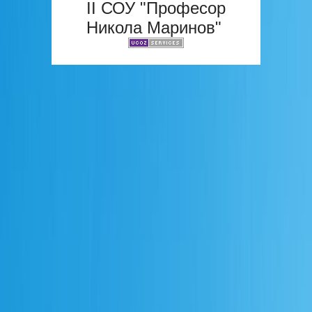
II СОУ "Професор
Никола Маринов"