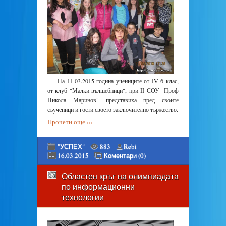
На 11.03.2015 година учениците от ІV б клас,
от клуб "Малки вълшебници", при ІІ СОУ "Проф
Никола Маринов" представиха пред своите
съученици и гости своето заключително тържество.
Прочети още ›››
"УСПЕХ"
883
Rebi
16.03.2015
Коментари (0)
Областен кръг на олимпиадата
по информационни
технологии