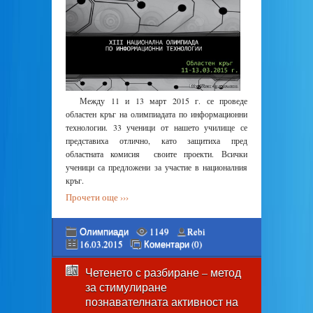
Между 11 и 13 март 2015 г. се проведе
областен кръг на олимпиадата по информационни
технологии. 33 ученици от нашето училище се
представиха отлично, като защитиха пред
областната комисия своите проекти. Всички
ученици са предложени за участие в националния
кръг.
Прочети още ›››
Олимпиади
1149
Rebi
16.03.2015
Коментари (0)
Четенето с разбиране – метод
за стимулиране
познавателната активност на