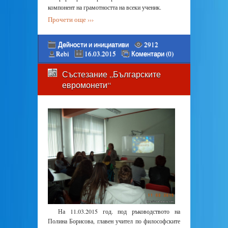
компонент на грамотността на всеки ученик.
Прочети още ›››
Дейности и инициативи
2912
Rebi
16.03.2015
Коментари (0)
Състезание „Българските
евромонети“
На 11.03.2015 год. под ръководството на
Полина Борисова, главен учител по философските