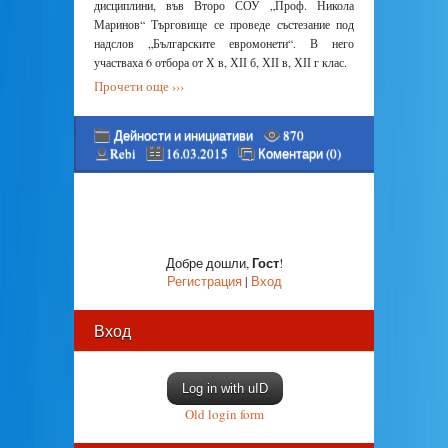
дисциплини, във Второ СОУ „Проф. Никола
Маринов“ Търговище се проведе състезание под
надслов „Българските евромонети“. В него
участваха 6 отбора от Х в, ХІІ б, ХІІ в, ХІІ г клас.
Прочети още ›››
Дейности и инициативи
870
Rebi
16.03.2015
Коментари (0)
Гост
Добре дошли
,
!
Регистрация
|
Вход
Вход
Log in with uID
Old login form