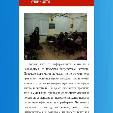
учениците
Голяма част от информацията, която ни е
необходима, се получава посредством четенето.
Повечето хора могат да четат, но не всички четат
правилно, често погрешно тълкуват прочетеното.
Четенето е процес на комуникация между автора на
текста и читателя. За да се осъществи правилно
тази комуникация, трябва да се развиват умения за
четене, да се използват инструменти, които помагат
да се чете ефективно и с разбиране. Четенето с
разбиране е метод на четене, който цели
интерпретиране и разбиране на писмен текст и е