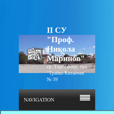
II СУ
"Проф.
Никола
Маринов"
гр. Търговище, бул.
"Трайко Китанчев"
№ 39
NAVIGATION