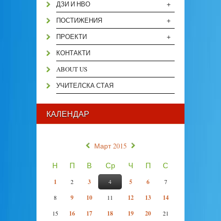
+
ДЗИ И НВО
+
ПОСТИЖЕНИЯ
+
ПРОЕКТИ
КОНТАКТИ
ABOUT US
УЧИТЕЛСКА СТАЯ
КАЛЕНДАР
«
»
Март 2015
Н
П
В
Ср
Ч
П
С
1
2
3
4
5
6
7
8
9
10
11
12
13
14
15
16
17
18
19
20
21