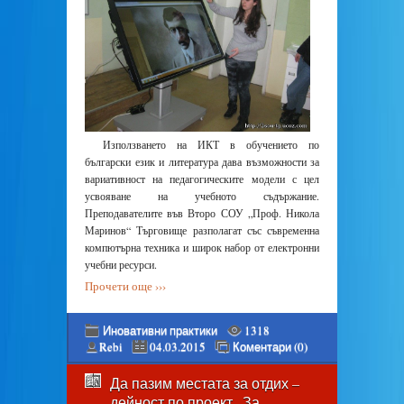
Използването на ИКТ в обучението по
български език и литература дава възможности за
вариативност на педагогическите модели с цел
усвояване на учебното съдържание.
Преподавателите във Второ СОУ „Проф. Никола
Маринов“ Търговище разполагат със съвременна
компютърна техника и широк набор от електронни
учебни ресурси.
Прочети още ›››
Иновативни практики
1318
Rebi
04.03.2015
Коментари (0)
Да пазим местата за отдих –
дейност по проект „За