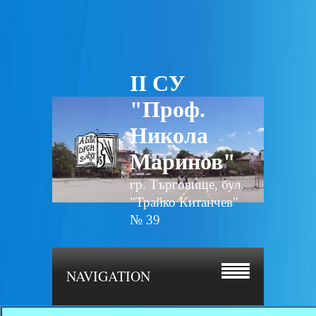
II СУ
"Проф.
Никола
Маринов"
гр. Търговище, бул.
"Трайко Китанчев"
№ 39
NAVIGATION