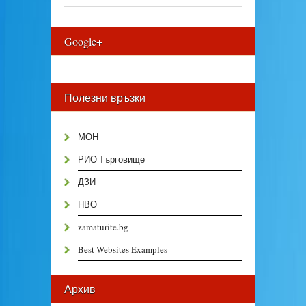
Google+
Полезни връзки
МОН
РИО Търговище
ДЗИ
НВО
zamaturite.bg
Best Websites Examples
Архив