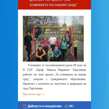
усмивката на нашия град”
Учениците от полуинтернатна група ІII клас на
ІІ СОУ „Проф. Никола Маринов“ Търговище
работят по своя проект „За усмивката на нашия
град”, свързан с гражданското образование.
Проектът е посветен на чистотата и природата на
град Търговище.
Прочети още ›››
Дейности и инициативи
981