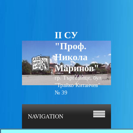
II СУ
"Проф.
Никола
Маринов"
гр. Търговище, бул.
"Трайко Китанчев"
№ 39
NAVIGATION