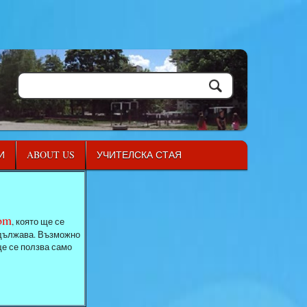
И
ABOUT US
УЧИТЕЛСКА СТАЯ
com
, която ще се
родължава. Възможно
ще се ползва само