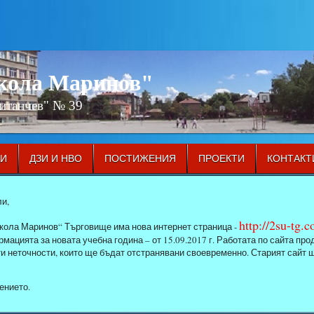
икола Маринов"
Китанчев" № 39
ЦИ
ДЗИ И НВО
ПОСТИЖЕНИЯ
ПРОЕКТИ
КОНТАКТ
и,
http://2su-tg.
кола Маринов“ Търговище има нова интернет страница -
мацията за новата учебна година – от 15.09.2017 г. Работата по сайта п
ти неточности, които ще бъдат отстранявани своевременно. Старият сайт 
ението.