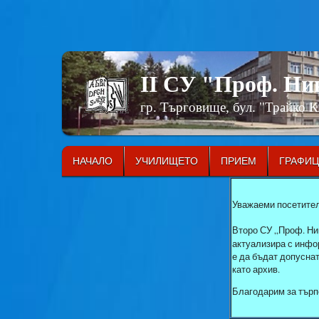
II СУ "Проф. Н
гр. Търговище, бул. "Трайко 
НАЧАЛО
УЧИЛИЩЕТО
ПРИЕМ
ГРАФИ
Уважаеми посетител
Второ СУ „Проф. Ни
актуализира с инфор
е да бъдат допусна
като архив.
Благодарим за търп