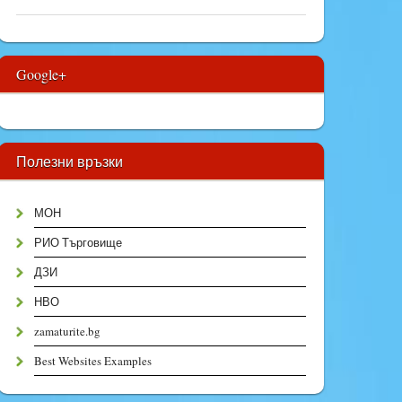
Google+
Полезни връзки
МОН
РИО Търговище
ДЗИ
НВО
zamaturite.bg
Best Websites Examples