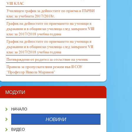
VIII КЛАС
Училищен график за дейностите по приема в ПЪРВИ
клас за учебната 2017/2018г.
График на дейностите по приемането на ученици в
държавни и в общински училища след завършен VIII
клас за 2017/2018 учебна година
График на дейностите по приемането на ученици в
държавни и в общински училища след завършен VII
клас за 2017/2018 учебна година
Потвърждени от родител за отсъствие на ученик
Правила за пропускателния режим във II СОУ
"Професор Никола Маринов"
МОДУЛИ
НАЧАЛО
НОВИНИ
ВИДЕО