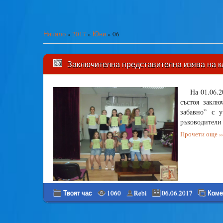
Начало
»
2017
»
Юни
»
06
Заключителна представителна изява на к
На 01.06.2
състоя заклю
забавно” с у
ръководители 
Прочети още ››
Твоят час
1060
Rebi
06.06.2017
Коме