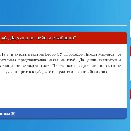
луб „Да учиш английски е забавно”
017 г. в актовата зала на Второ СУ „Професор Никола Маринов” се
чителната представителна изява на клуб „Да учиш английски е
ченици от четвърти клас. Присъстваха родителите и класните
на участниците в клуба, както и учители по английски език.
›
нтари (0)