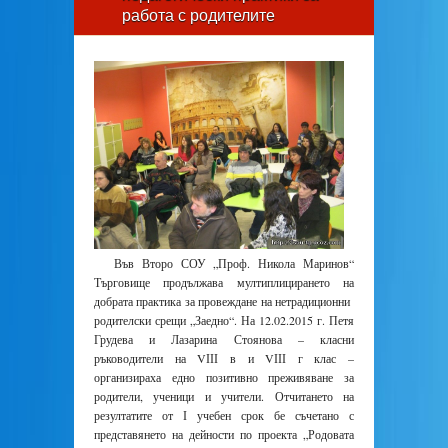
работа с родителите
Във Второ СОУ „Проф. Никола Маринов“
Търговище продължава мултиплицирането на
добрата практика за провеждане на нетрадиционни
родителски срещи „Заедно“. На 12.02.2015 г. Петя
Грудева и Лазарина Стоянова – класни
ръководители на VІІІ в и VІІІ г клас –
организираха едно позитивно преживяване за
родители, ученици и учители. Отчитането на
резултатите от І учебен срок бе съчетано с
представянето на дейности по проекта „Родовата