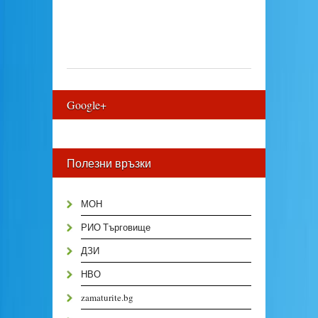
Google+
Полезни връзки
МОН
РИО Търговище
ДЗИ
НВО
zamaturite.bg