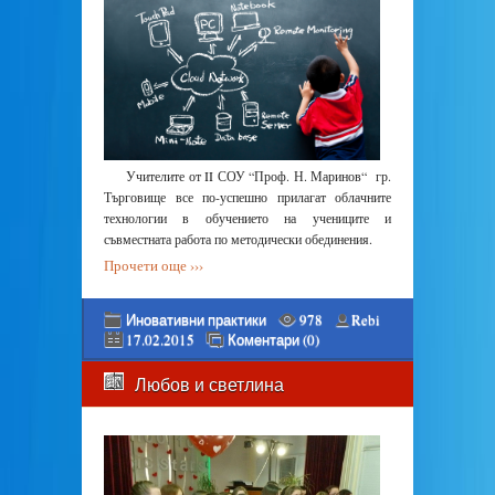
Учителите от II СОУ “Проф. Н. Маринов“ гр.
Търговище все по-успешно прилагат облачните
технологии в обучението на учениците и
съвместната работа по методически обединения.
Прочети още ›››
Иновативни практики
978
Rebi
17.02.2015
Коментари (0)
Любов и светлина