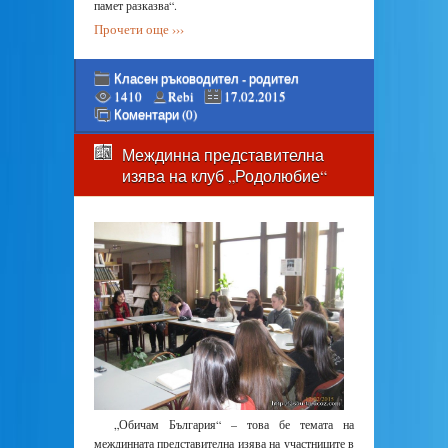
памет разказва“.
Прочети още ›››
Класен ръководител - родител
1410
Rebi
17.02.2015
Коментари (0)
Междинна представителна
изява на клуб „Родолюбие“
„Обичам България“ – това бе темата на
междинната представителна изява на участниците в