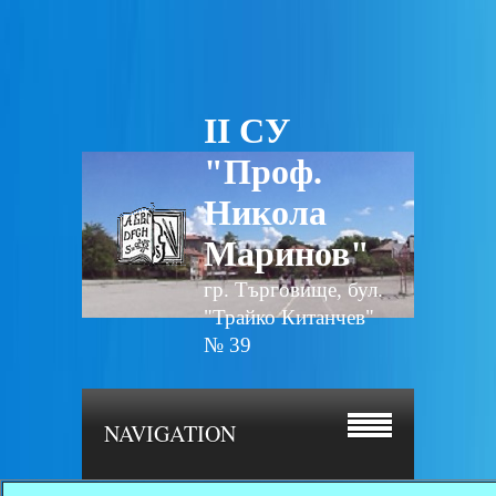
II СУ
"Проф.
Никола
Маринов"
гр. Търговище, бул.
"Трайко Китанчев"
№ 39
NAVIGATION