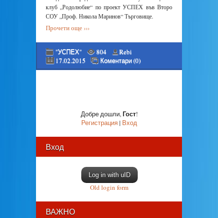
клуб „Родолюбие“ по проект УСПЕХ във Второ
СОУ „Проф. Никола Маринов“ Търговище.
Прочети още ›››
"УСПЕХ"
804
Rebi
17.02.2015
Коментари (0)
Гост
Добре дошли
,
!
Регистрация
|
Вход
Вход
Log in with uID
Old login form
ВАЖНО