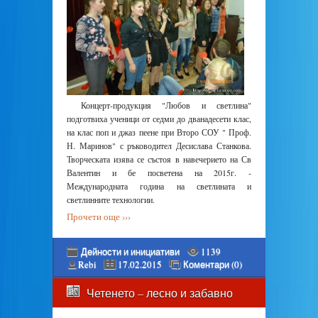
Концерт-продукция "Любов и светлина"
подготвиха ученици от седми до дванадесети клас,
на клас поп и джаз пеене при Второ СОУ " Проф.
Н. Маринов" с ръководител Десислава Станкова.
Творческата изява се състоя в навечерието на Св
Валентин и бе посветена на 2015г. -
Международната година на светлината и
светлинните технологии.
Прочети още ›››
Дейности и инициативи
1139
Rebi
17.02.2015
Коментари (0)
Четенето – лесно и забавно