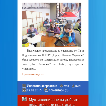
Вълнуващо преживяване за учениците от ІІ г и
ІІ д класове на ІІ СОУ „Проф. Никола Маринов”
бяха часовете по извънкласно четене, проведени в
зала „Лос Анжелис” на Кибер центъра в
училището.
Прочети още ›››
Иновативни практики
968
Rebi
17.02.2015
Коментари (0)
Мултиплициране на добрите
педагогически практики за