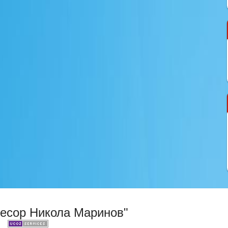
фесор Никола Маринов"