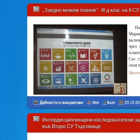
„Заедно можем повече”- ІІІ д клас на ІІ 
На
Марин
включ
чрез
плане
Със с
своя 
Прочет
Дейности и инициативи
866
Rebi
25.10.2
Интердисциплинарни изследователски зад
във Второ СУ Търговище