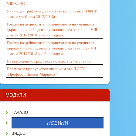
VIII КЛАС
Училищен график за дейностите по приема в ПЪРВИ
клас за учебната 2017/2018г.
График на дейностите по приемането на ученици в
държавни и в общински училища след завършен VIII
клас за 2017/2018 учебна година
График на дейностите по приемането на ученици в
държавни и в общински училища след завършен VII
клас за 2017/2018 учебна година
Потвърждени от родител за отсъствие на ученик
Правила за пропускателния режим във II СОУ
"Професор Никола Маринов"
МОДУЛИ
НАЧАЛО
НОВИНИ
ВИДЕО