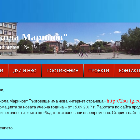
икола Маринов"
Китанчев" № 39
ЦИ
ДЗИ И НВО
ПОСТИЖЕНИЯ
ПРОЕКТИ
КОНТАКТ
и,
http://2su-tg.
кола Маринов“ Търговище има нова интернет страница -
мацията за новата учебна година – от 15.09.2017 г. Работата по сайта п
ти неточности, които ще бъдат отстранявани своевременно. Старият сайт 
ението.