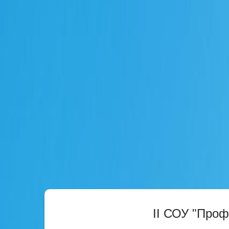
II СОУ "Про