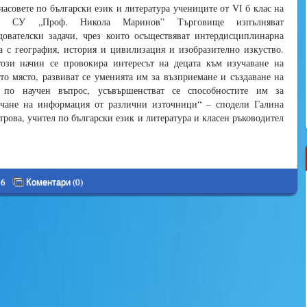
часовете по български език и литература учениците от VІ б клас на
о СУ „Проф. Никола Маринов” Търговище изпълняват
дователски задачи, чрез които осъществяват интердисциплинарна
а с география, история и цивилизация и изобразително изкуство.
ози начин се провокира интересът на децата към изучаване на
то място, развиват се уменията им за възприемане и създаване на
т по научен въпрос, усъвършенстват се способностите им за
чане на информация от различни източници“ – сподели Галина
рова, учител по български език и литература и класен ръководител
16
Коментари (0)