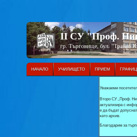
II СУ "Проф. Н
гр. Търговище, бул. "Трайко 
НАЧАЛО
УЧИЛИЩЕТО
ПРИЕМ
ГРАФИ
Уважаеми посетител
Второ СУ „Проф. Ни
актуализира с инфор
е да бъдат допусна
като архив.
Благодарим за търп