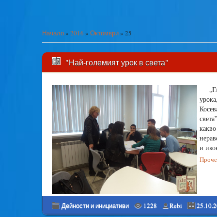
Начало
»
2016
»
Октомври
»
25
"Най-големият урок в света"
„Г
урока
Косев
света
какв
нерав
и ико
Прочет
Дейности и инициативи
1228
Rebi
25.10.