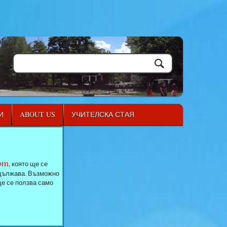
И
ABOUT US
УЧИТЕЛСКА СТАЯ
com
, която ще се
родължава. Възможно
ще се ползва само