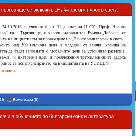
СУ Търговище се включи в „Най-големият урок в света”
 24.10.2016 г. учениците от ІІІ д клас на II СУ „Проф. Никола
ов” гр. Търговище, с класен ръководител Румяна Добрева, се
иха в инициативата за провеждане на „Най-големият урок в света”,
 който над 500 милиона деца и младежи от всички краища на
тата да бъдат запознати с глобалните цели за устойчиво развитие.
вежи и интересни идеи и предложения третокласниците дадоха
принос за популяризирането на инициативата на УНИЦЕФ.
и още ›››
016
Коментари (0)
ачи в обучението по български език и литература –