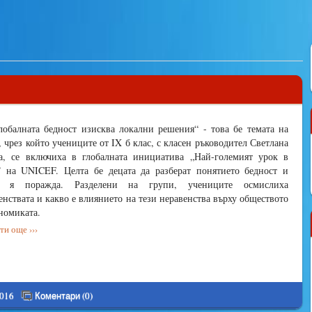
лобалната бедност изисква локални решения“ - това бе темата на
, чрез който учениците от IX б клас, с класен ръководител Светлана
а, се включиха в глобалната инициатива „Най-големият урок в
” на UNICEF. Целта бе децата да разберат понятието бедност и
о я поражда. Разделени на групи, учениците осмислиха
енствата и какво е влиянието на тези неравенства върху обществото
номиката.
и още ›››
2016
Коментари (0)