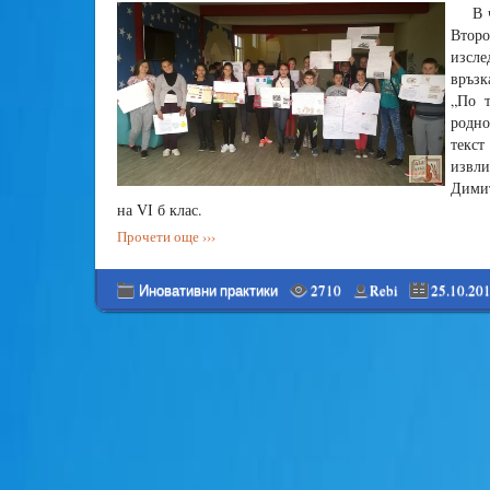
В 
Втор
изсле
връзк
„По т
родно
текс
извли
Димит
на VІ б клас.
Прочети още ›››
Иновативни практики
2710
Rebi
25.10.20