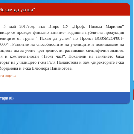
Искам да успея"
 5 май 2017год. във Второ СУ ,,Проф. Никола Маринов“
вище се проведе финално занятие- годишна публична продукция
чениците от група " Искам да успея" по Проект BG05M2OP001-
-0004 „Развитие на способностите на учениците и повишаване на
ацията им за учене чрез дейности, развиващи специфични знания,
я и компетентности (Твоят час)“. Поканени на занятието бяха
торът на училището г-жа Галя Панайотова и зам.-директорите г-жа
Йорданова и г-жа Елеонора Панайотова.
и още ›››
тари (0)