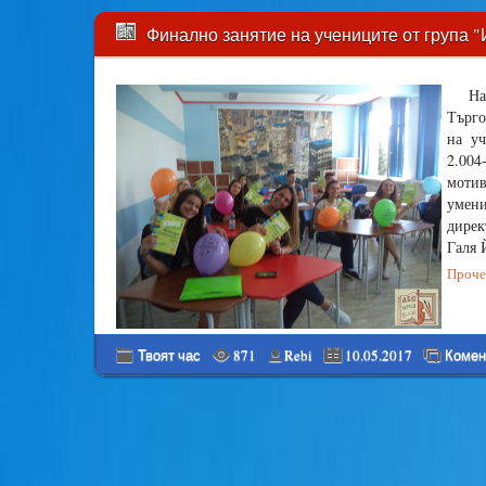
Финално занятие на учениците от група "
На
Търго
на у
2.004
мотив
умени
дирек
Галя 
Прочет
Твоят час
871
Rebi
10.05.2017
Комен