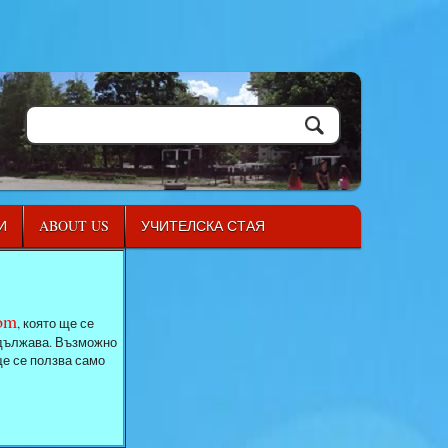
И
ABOUT US
УЧИТЕЛСКА СТАЯ
com
, която ще се
родължава. Възможно
ще се ползва само