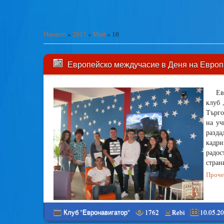
Начало
»
2017
»
Май
»
10
Европейско междучасие в Деня на Европ
Ев
клуб 
Търго
на уч
разда
кадри
радос
стран
Прочет
Клуб "Евронавигатор"
1762
Rebi
10.05.2