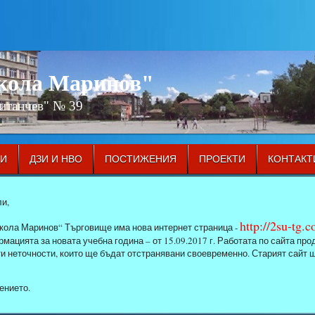
икола Маринов"
Китанчев" № 39
ЦИ
ДЗИ И НВО
ПОСТИЖЕНИЯ
ПРОЕКТИ
КОНТАКТ
и,
http://2su-tg.
кола Маринов“ Търговище има нова интернет страница -
мацията за новата учебна година – от 15.09.2017 г. Работата по сайта п
ти неточности, които ще бъдат отстранявани своевременно. Старият сайт 
ението.