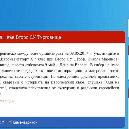
а – във Второ СУ Търговище
ропейско междучасие организираха на 09.05.2017 г. участниците в
„Евронавигатор“ Х г клас при Второ СУ „Проф. Никола Маринов“
вище, с което отбелязаха 9 май – Деня на Европа. В кибер центъра
илището те подредиха кътове с информационни материали, които
доха на своите съученици. На електронния дисплей представиха
, свързани с историята на Европейския съюз, слушаха „Ода на
тта“, споделиха впечатления от екскурзии в различни европейски
и.
и още ›››
017
Коментари (0)