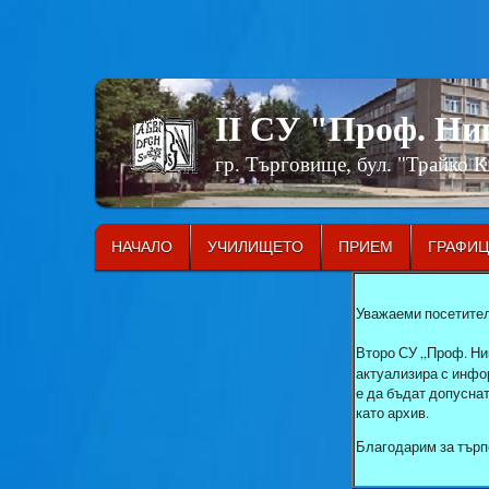
II СУ "Проф. Н
гр. Търговище, бул. "Трайко 
НАЧАЛО
УЧИЛИЩЕТО
ПРИЕМ
ГРАФИ
Уважаеми посетител
Второ СУ „Проф. Ни
актуализира с инфор
е да бъдат допусна
като архив.
Благодарим за търп