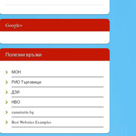
Google+
Полезни връзки
МОН
РИО Търговище
ДЗИ
НВО
zamaturite.bg
Best Websites Examples