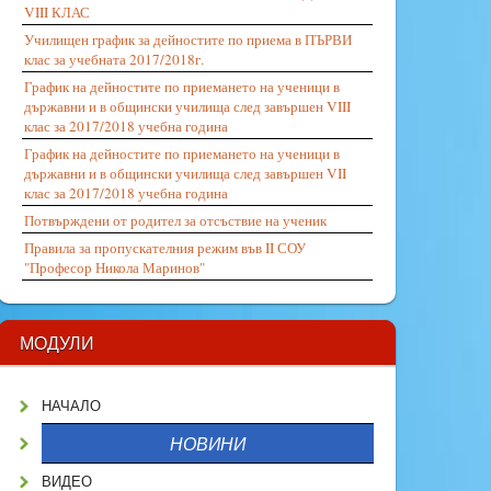
VIII КЛАС
Училищен график за дейностите по приема в ПЪРВИ
клас за учебната 2017/2018г.
График на дейностите по приемането на ученици в
държавни и в общински училища след завършен VIII
клас за 2017/2018 учебна година
График на дейностите по приемането на ученици в
държавни и в общински училища след завършен VII
клас за 2017/2018 учебна година
Потвърждени от родител за отсъствие на ученик
Правила за пропускателния режим във II СОУ
"Професор Никола Маринов"
МОДУЛИ
НАЧАЛО
НОВИНИ
ВИДЕО