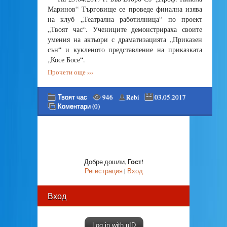
Маринов“ Търговище се проведе финална изява
на клуб „Театрална работилница“ по проект
„Твоят час“. Учениците демонстрираха своите
умения на актьори с драматизацията „Приказен
сън“ и кукленото представление на приказката
„Косе Босе“.
Прочети още ›››
Твоят час
946
Rebi
03.05.2017
Коментари (0)
Гост
Добре дошли
,
!
Регистрация
|
Вход
Вход
Log in with uID