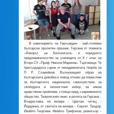
В навечерието на Гергьовден - най-големия
български пролетен празник, Гергана от поемата
«Изворът на Белоногата» е поредното
предизвикателство за учениците от Х г клас на
Второ СУ «Проф. Никола Маринов» Търговище. Те
пресъздадоха сцени от ненадминатата творба на
П. Р. Славейков. Вълнуващият образ на
българската девойка е повод отново да помислим
за българското национално самочувствие, за
свободата и личностния избор, за някои
нравствени проблеми, стоящи пред съвременното
общество. Творческият екип: в ролята на Гергана –
Владислава, на везира – Цветан, четец –
Йорданка, от свитата на везира – Серхат, Теодор,
Ивайло Георгиев, Ивайло Трифонов, режисьор –