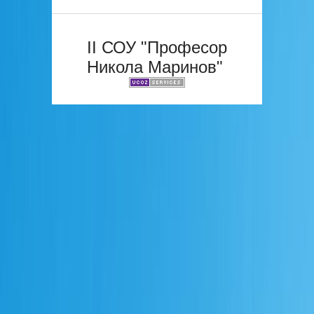
II СОУ "Професор
Никола Маринов"