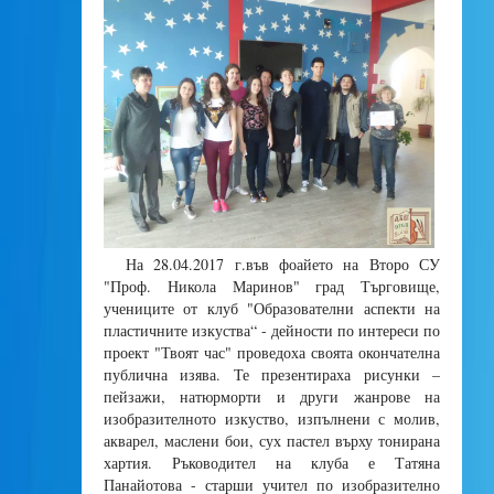
На 28.04.2017 г.във фоайето на Второ СУ
"Проф. Никола Маринов" град Търговище,
учениците от клуб "Образователни аспекти на
пластичните изкуства“ - дейности по интереси по
проект "Твоят час" проведоха своята окончателна
публична изява. Те презентираха рисунки –
пейзажи, натюрморти и други жанрове на
изобразителното изкуство, изпълнени с молив,
акварел, маслени бои, сух пастел върху тонирана
хартия. Ръководител на клуба е Татяна
Панайотова - старши учител по изобразително