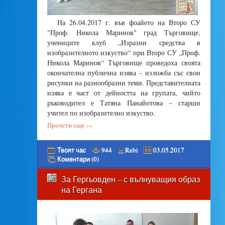
На 26.04.2017 г. във фоайето на Второ СУ
"Проф. Никола Маринов" град Търговище,
учениците клуб „Изразни средства в
изобразителното изкуство“ при Второ СУ „Проф.
Никола Маринов“ Търговище проведоха своята
окончателна публична изява - изложба със свои
рисунки на разнообразни теми. Представителната
изява е част от дейността на групата, чийто
ръководител е Татяна Панайотова – старши
учител по изобразително изкуство.
Прочети още ›››
Твоят час
944
Rebi
03.05.2017
Коментари (0)
За Гергьовден – с вълнуващия образ
на Гергана