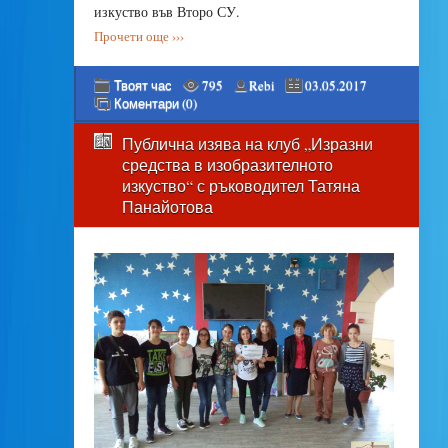
изкуство във Второ СУ.
Прочети още ›››
Твоят час
795
Rebi
03.05.2017
Коментари (0)
Публична изява на клуб „Изразни
средства в изобразителното
изкуство“ с ръководител Татяна
Панайотова