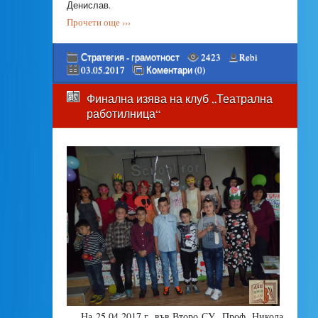
Денислав.
Прочети още ›››
Стратегия - грамотност
2423
Rebi
03.05.2017
Коментари (0)
Финална изява на клуб „Театрална
работилница“
На 25.04.2017 г. във Второ СУ „Проф. Никола