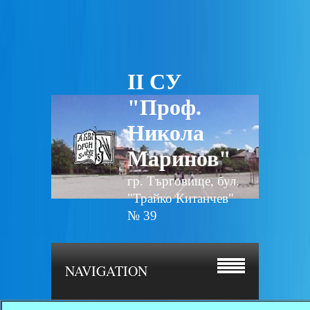
II СУ
"Проф.
Никола
Маринов"
гр. Търговище, бул.
"Трайко Китанчев"
№ 39
NAVIGATION